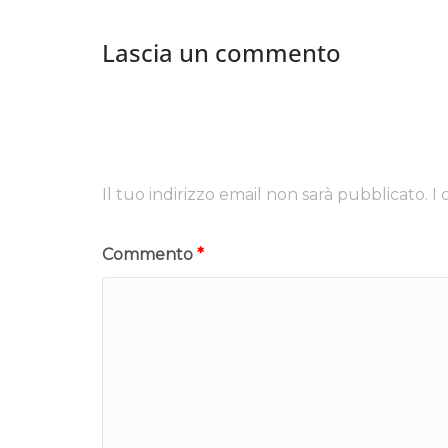
Lascia un commento
Il tuo indirizzo email non sarà pubblicato.
I
Commento
*