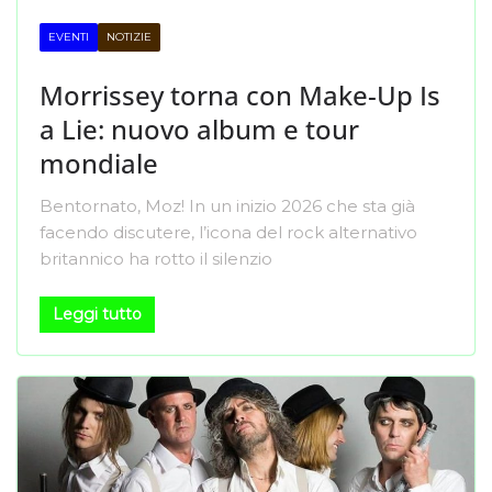
EVENTI
NOTIZIE
Morrissey torna con Make-Up Is
a Lie: nuovo album e tour
mondiale
Bentornato, Moz! In un inizio 2026 che sta già
facendo discutere, l’icona del rock alternativo
britannico ha rotto il silenzio
Leggi tutto