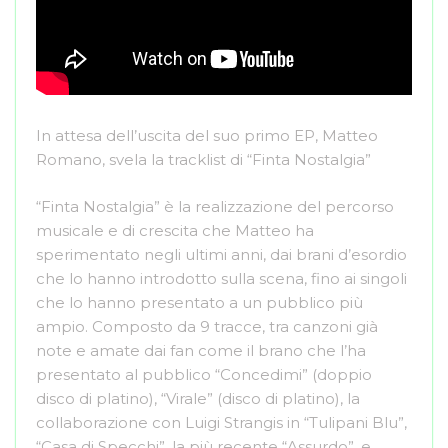
In attesa dell’uscita del suo primo EP, Matteo
Romano, svela la tracklist di “Finta Nostalgia”
“Finta Nostalgia” è la realizzazione del percorso
musicale e di crescita che Matteo ha
sperimentato negli ultimi anni, dai brani d’esordio
che lo hanno introdotto sulla scena, fino ai singoli
che lo hanno presentato a un pubblico più
ampio. Composto da 9 tracce, tra canzoni già
note e amate dai fan come il brano che l’ha
presentato al pubblico “Concedimi” (doppio
disco di platino), “Virale” (disco di platino), la
collaborazione con Luigi Strangis in “Tulipani Blu”,
“Casa di Specchi”, la più recente “Assurdo”, e